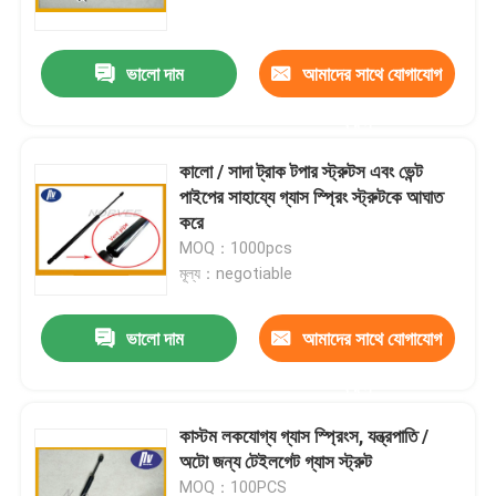
ভালো দাম
আমাদের সাথে যোগাযোগ
করুন
কালো / সাদা ট্রাক টপার স্ট্রুটস এবং ভেন্ট
পাইপের সাহায্যে গ্যাস স্প্রিং স্ট্রুটকে আঘাত
করে
MOQ：1000pcs
মূল্য：negotiable
ভালো দাম
আমাদের সাথে যোগাযোগ
বাড়ি
করুন
পণ্য
কাস্টম লকযোগ্য গ্যাস স্প্রিংস, যন্ত্রপাতি /
অটো জন্য টেইলগেট গ্যাস স্ট্রুট
আমাদের সম্পর্কে
MOQ：100PCS