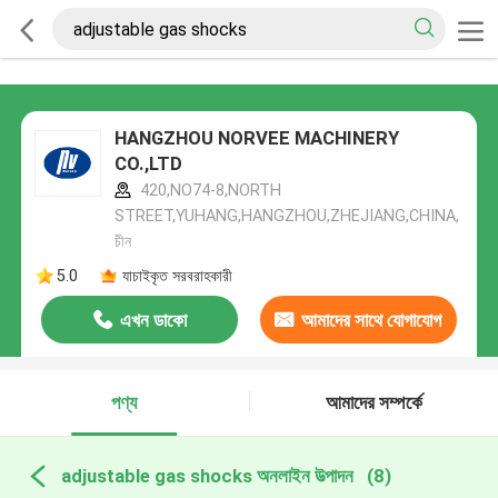
HANGZHOU NORVEE MACHINERY
CO.,LTD
420,NO74-8,NORTH
STREET,YUHANG,HANGZHOU,ZHEJIANG,CHINA,
চীন
5.0
যাচাইকৃত সরবরাহকারী
এখন ডাকো
আমাদের সাথে যোগাযোগ
করুন
পণ্য
আমাদের সম্পর্কে
adjustable gas shocks অনলাইন উত্পাদন
(8)