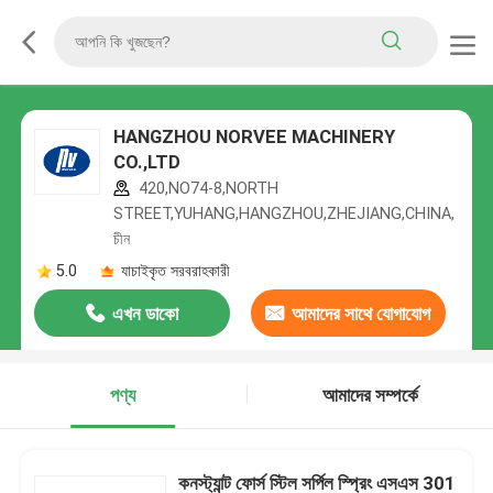
HANGZHOU NORVEE MACHINERY
CO.,LTD
420,NO74-8,NORTH
STREET,YUHANG,HANGZHOU,ZHEJIANG,CHINA,
চীন
5.0
যাচাইকৃত সরবরাহকারী
এখন ডাকো
আমাদের সাথে যোগাযোগ
করুন
পণ্য
আমাদের সম্পর্কে
কনস্ট্যান্ট ফোর্স স্টিল সর্পিল স্প্রিং এসএস 301