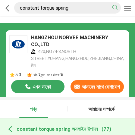
HANGZHOU NORVEE MACHINERY
CO.,LTD
420,NO74-8,NORTH
STREET,YUHANG,HANGZHOU,ZHEJIANG,CHINA,
চীন
5.0
যাচাইকৃত সরবরাহকারী
এখন ডাকো
আমাদের সাথে যোগাযোগ
করুন
পণ্য
আমাদের সম্পর্কে
constant torque spring অনলাইন উত্পাদন
(77)