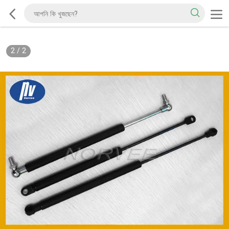
2
/
2