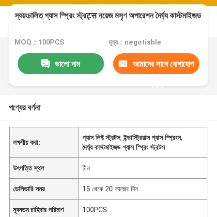
স্বয়ংচালিত গ্যাস স্প্রিং স্ট্রट्स নয়েজ মসৃণ অপারেশন দৈর্ঘ্য কাস্টমাইজড
MOQ：100PCS
মূল্য：negotiable
ভালো দাম
আমাদের সাথে যোগাযোগ
করুন
পণ্যের বর্ণনা
গ্যাস লিফ্ট স্ট্রটস
,
ইন্ডাস্ট্রিয়াল গ্যাস স্প্রিংস
,
লক্ষণীয় করা:
দৈর্ঘ্য কাস্টমাইজড গ্যাস স্প্রিং স্ট্রটস
উৎপত্তি স্থল
চীন
ডেলিভারি সময়
15 থেকে 20 কাজের দিন
ন্যূনতম চাহিদার পরিমাণ
100PCS