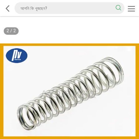
2
/
2