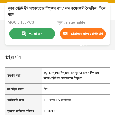
ব্ল্যাক পেইন্ট দীর্ঘ সংকোচনের স্প্রিংস বাম / ডান কয়েলগুলি বৈকল্পিক .চ্ছিক
সাথে
MOQ：100PCS
মূল্য：negotiable
ভালো দাম
আমাদের সাথে যোগাযোগ
করুন
পণ্যের বর্ণনা
বড় কম্প্রেশন স্প্রিংস
,
কম্প্রেশন কয়েল স্প্রিংস
,
লক্ষণীয় করা:
ব্ল্যাক পেইন্ট লং কমপ্রেশন স্প্রিংস
উৎপত্তি স্থল
চীন
ডেলিভারি সময়
10 থেকে 15 কার্যদিবস
ন্যূনতম চাহিদার পরিমাণ
100PCS