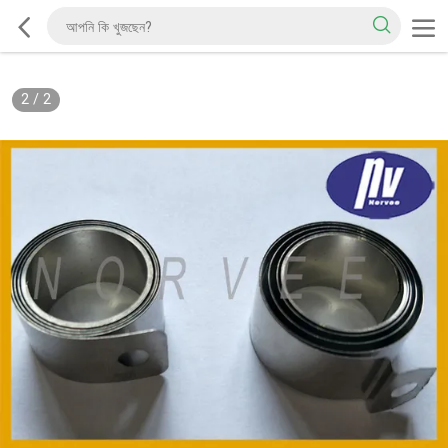
2
/
2