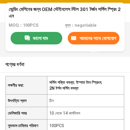
ভেন্ডিং মেশিনের জন্য OEM স্টেইনলেস স্টিল 301 টর্জন সর্পিল স্প্রিং 2
এন
MOQ：100PCS
মূল্য：negotiable
ভালো দাম
আমাদের সাথে যোগাযোগ
করুন
পণ্যের বর্ণনা
সর্পিল শক্তি বসন্ত
,
ইস্পাত টান স্প্রিংস
,
লক্ষণীয় করা:
2N টর্শন সর্পিল বসন্ত
উৎপত্তি স্থল
চীন
ডেলিভারি সময়
10 থেকে 14 কার্যদিবস
ন্যূনতম চাহিদার পরিমাণ
100PCS