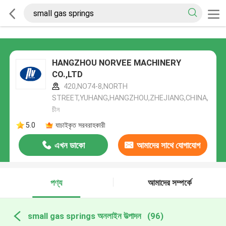
HANGZHOU NORVEE MACHINERY
CO.,LTD
420,NO74-8,NORTH
STREET,YUHANG,HANGZHOU,ZHEJIANG,CHINA,
চীন
5.0
যাচাইকৃত সরবরাহকারী
এখন ডাকো
আমাদের সাথে যোগাযোগ
করুন
পণ্য
আমাদের সম্পর্কে
small gas springs অনলাইন উত্পাদন
(96)