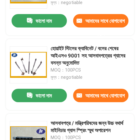
মূল্য：negotiable
ভালো দাম
আমাদের সাথে যোগাযোগ
করুন
হোয়াইট স্টিলের ক্যাবিনেট / বলের শেষের
আইএসও 9001 সহ আসবাবপত্রের গ্যাসের
বসন্ত অনুমোদিত
MOQ：100PCS
মূল্য：negotiable
ভালো দাম
আমাদের সাথে যোগাযোগ
বাড়ি
করুন
পণ্য
আসবাবপত্র / মন্ত্রিপরিষদের জন্য উচ্চ যথার্থ
মাইনিচার গ্যাস স্প্রিং স্মুথ অপারেশন
আমাদের সম্পর্কে
MOQ：100PCS