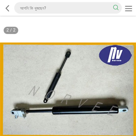
2
/
2