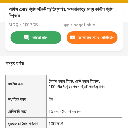
অফিস চেয়ার গ্যাস স্ট্রুট প্রতিস্থাপন, আসবাবপত্র জন্য কাস্টম গ্যাস
স্প্রিংস
MOQ：100PCS
মূল্য：negotiable
ভালো দাম
আমাদের সাথে যোগাযোগ
করুন
পণ্যের বর্ণনা
টেনশন গ্যাস স্প্রিং
,
ছোট গ্যাস স্প্রিংস
,
লক্ষণীয় করা:
100 মিমি দৈর্ঘ্যের গ্যাস স্ট্রুট প্রতিস্থাপন
উৎপত্তি স্থল
চীন
ডেলিভারি সময়
15 থেকে 20 কাজের দিন
ন্যূনতম চাহিদার পরিমাণ
100PCS