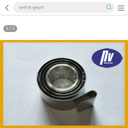
2
/
2