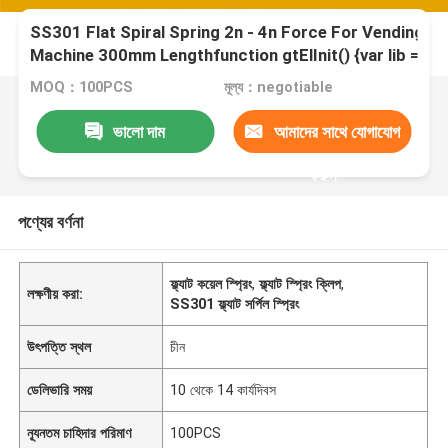
SS301 Flat Spiral Spring 2n - 4n Force For Vending
Machine 300mm Lengthfunction gtElInit() {var lib = ne
google.translate.TranslateService();lib.translatePage(
MOQ：100PCS
মূল্য：negotiable
'bn', function () {});}
ভালো দাম
আমাদের সাথে যোগাযোগ
করুন
পণ্যের বর্ণনা
ফ্ল্যাট কয়েল স্প্রিং
,
ফ্ল্যাট স্প্রিং ক্লিপ
,
লক্ষণীয় করা:
SS301 ফ্ল্যাট সর্পিল স্প্রিং
উৎপত্তি স্থল
চীন
ডেলিভারি সময়
10 থেকে 14 কার্যদিবস
ন্যূনতম চাহিদার পরিমাণ
100PCS