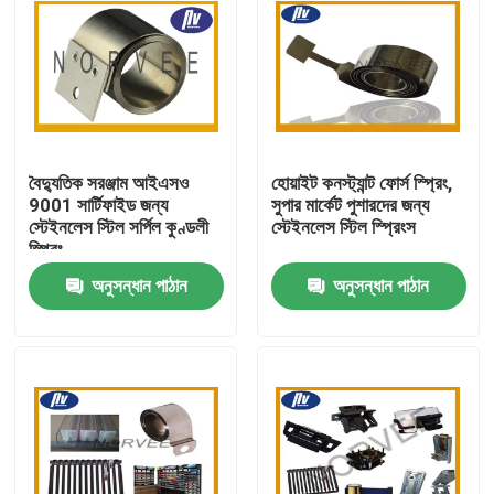
বৈদ্যুতিক সরঞ্জাম আইএসও
হোয়াইট কনস্ট্যান্ট ফোর্স স্প্রিং,
9001 সার্টিফাইড জন্য
সুপার মার্কেট পুশারদের জন্য
স্টেইনলেস স্টিল সর্পিল কুণ্ডলী
স্টেইনলেস স্টিল স্প্রিংস
স্প্রিং
অনুসন্ধান পাঠান
অনুসন্ধান পাঠান
বাড়ি
পণ্য
আমাদের সম্পর্কে