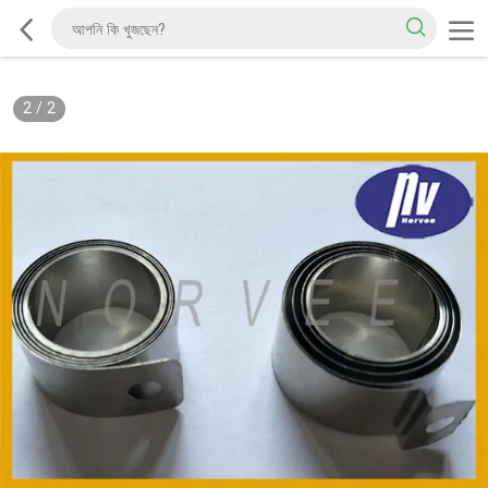
2
/
2