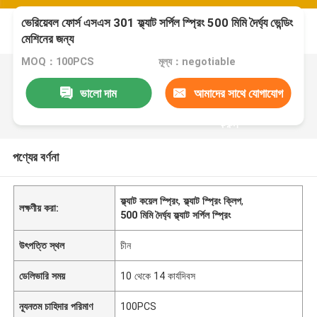
ভেরিয়েবল ফোর্স এসএস 301 ফ্ল্যাট সর্পিল স্প্রিং 500 মিমি দৈর্ঘ্য ভেন্ডিং
মেশিনের জন্য
MOQ：100PCS
মূল্য：negotiable
ভালো দাম
আমাদের সাথে যোগাযোগ
করুন
পণ্যের বর্ণনা
ফ্ল্যাট কয়েল স্প্রিং
,
ফ্ল্যাট স্প্রিং ক্লিপ
,
লক্ষণীয় করা:
500 মিমি দৈর্ঘ্য ফ্ল্যাট সর্পিল স্প্রিং
উৎপত্তি স্থল
চীন
ডেলিভারি সময়
10 থেকে 14 কার্যদিবস
ন্যূনতম চাহিদার পরিমাণ
100PCS