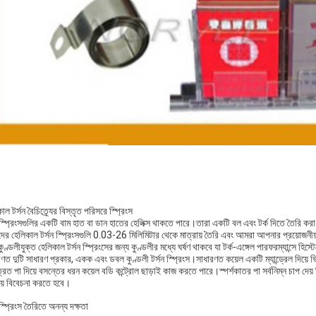
াল টর্সন বৈচিত্র্যের বিস্তৃত পরিসরে স্প্রিংস
 স্প্রিংসগুলির একটি বাম হাত বা ডান হাতের হেলিক্স থাকতে পারে।তারা একটি বল এবং টর্ক দিতে তৈরি ক
র হেলিকাল টর্সন স্প্রিংসগুলি 0.03-26 মিলিমিটার থেকে মাত্রায় তৈরি এবং আমরা আপনার প্রয়োজনীয়তা 
কুণ্ডলীযুক্ত হেলিকাল টর্সন স্প্রিংসের জন্য কুণ্ডলীর মধ্যে ঘর্ষণ থাকবে যা টর্ক-এঙ্গেল পারফরম্যান্সে হিস্
ণত দুটি সাধারণ প্রকার, একক এবং ডবল কুণ্ডলী টর্সন স্প্রিংস।সাধারণত কয়েল একটি ম্যান্ড্রেল দিয়ে ভি
িত পা দিয়ে বসন্তের ধরন কয়েল বডি কন্ট্রোল ছাড়াই কাজ করতে পারে।স্পর্শকাতর পা সর্বনিম্ন চাপ দেয় ক
য় বিবেচনা করতে হবে।
 স্প্রিংস তৈরিতে অনন্য দক্ষতা