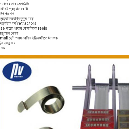
 তামাকের তাক ঠেলাঠেলি
সিটবেল্ট প্রত্যাহারকারী
 টেপ পরিমাপ
প্রত্যাহারযোগ্য কুকুর বাড়ে
 বৈদ্যুতিক কর্ড retractors
se পায়ের পাতার মোজাবিশেষ reels
 বায়ু আপ খেলনা
mall ছোট গ্যাস-চালিত ইঞ্জিনগুলিতে টান শুরু
টুল ব্যালান্সার
ালভ