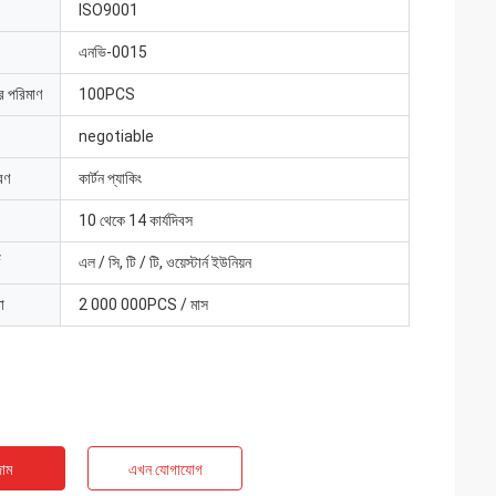
ISO9001
এনভি-0015
ার পরিমাণ
100PCS
negotiable
রণ
কার্টন প্যাকিং
10 থেকে 14 কার্যদিবস
এল / সি, টি / টি, ওয়েস্টার্ন ইউনিয়ন
া
2 000 000PCS / মাস
াম
এখন যোগাযোগ