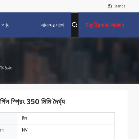
Bengali
পণ্য
আমাদের সাথে
উদ্ধৃতির জন্য আবেদন
যোগাযোগ করুন
ি দৈর্ঘ্য
পিল স্প্রিং 350 মিমি দৈর্ঘ্য
চীন
নাম
NV