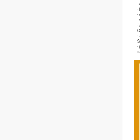
·
· 
·
· 
·
O
·
S
· 
ভ