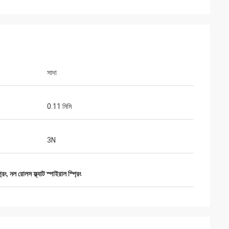
িড স্মিথ
সাদা
য় ধরে সহযোগিতা করি,
 এবং তারা সময় প্রসবের
তে পারে।
0.11 মিমি
3N
রিং
,
নল রোলস ফ্ল্যাট স্পাইরাল স্প্রিং