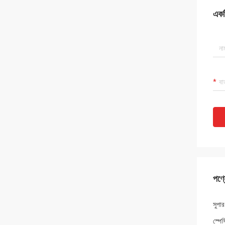
একটি
পণ্য
সুপার
স্পে