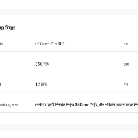
যের বিবরণ
মার্কিন যুক্তরাষ্ট্র থেকে বিল
রাশিয়া থেকে ডেভ
5 সাল থেকে নরভি থেকে সংগীত উপাদানগুলির
ান
স্টেইনলেস স্টীল 301
রঙ
আমরা নরভিকে 10 বছরেরও বেশি সম
 স্প্রিংগুলিকে অর্ডার করি, কোনও মানের সমস্যা হয়
আমরা তামাক পুশার ঝর্ণা অর্ডার করি
মরা এখনও থেকে এখনও পর্যন্ত তাদের কাছে অর্ডার
ক্ষেত্রে খুব ভাল মানের সরবরাহ কর
350 মিমি
বেধ
থ
12 মিমি
বল
ষভাবে তুলে ধরা
পেশাদার ফ্ল্যাট স্পিরাল স্প্রিং 350mm দৈর্ঘ্য
,
টেপ পরিমাপ সমতল কয়েল স্প্