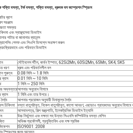
ক শক্তি বসন্ত, টর্ক বসন্ত, শক্তি বসন্ত, ধ্রুবক বল কম্প্রেশন স্প্রিংস
োটর ব্রাশ
ল্প সরঞ্জাম
্চতা সমন্বয়
কিৎসা এবং স্বাস্থ্যসেবা ডিভাইস
লার শাটার বা জানালার ব্যালেন্স
্রোপেলিং শেলফ এবং পিওপি ডিসপ্লে সংরক্ষণ করুন
্বয়ংক্রিয়ভাবে এবং পরিবহন ডিভাইস
ান
স্টেইনলেস স্টীল, কার্বন ইস্পাত, 62Si2Mn, 60Si2Mn, 65Mn, SK4, SK5
ের ধরণ
ধ্রুব এবং পরিবর্তনশীল বল
ান পুরুত্ব
0.08 মিমি ~ 1.8 মিমি
র ব্যাস
0.01 মিমি ~ 10 মিমি
থ
1 মিমি ~ 250 মিমি
সের অভ্যন্তরে
আপনার অনুরোধ হিসাবে
 ব্যাস
1 মিমি এবং তার উপরে।
 দৈর্ঘ্য
আপনার প্রয়োজন অনুযায়ী বিনামূল্যে দৈর্ঘ্য
েস চিকিৎসা
দস্তা ধাতুপট্টাবৃত, নিকেল ধাতুপট্টাবৃত, কালো আবরণ, এছাড়াও গ্রাহকদের অনুরোধ হিসাবে
দন
আসবাবপত্র, শিল্প যন্ত্রপাতি, ইলেকট্রনিক ডিভাইস ইত্যাদি
াম
উচ্চ নির্ভুলতা এবং দক্ষতা সহ উন্নত সিএনসি কম্পিউটার বসন্ত মেশিন
ক্তি
অভিজ্ঞ প্রকৌশলী, প্রযুক্তিবিদ এবং দক্ষ শ্রমিক
িফিকেশন
ISO9001: 2008
ার স্প্রিংসের জন্য আবেদন