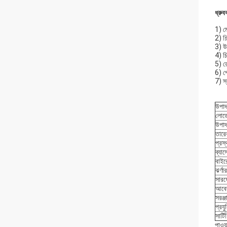
ধ্রুব
1) ম
2) শি
3) উচ
4) চি
5) রো
6) প
7) স
উপাদ
লোড
উপাদ
তারে
প্রস্
ব্যা
বাইরে
ঝর্ণার
সারফ
আবে
সরঞ্জ
প্রযু
সার্ট
পাওয়