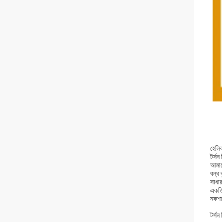
হেলিক
টর্সন
আমাদে
বন্ধ 
সাধার
একত্র
নকশা
টর্সন