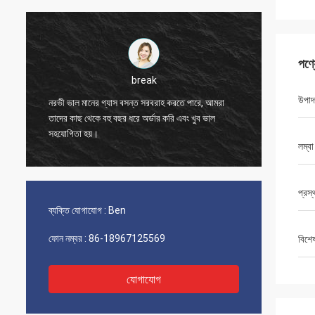
পণ্
break
আমরা 200
উপাদ
নরভী ভাল মানের গ্যাস বসন্ত সরবরাহ করতে পারে, আমরা
এক্সটেনশন
তাদের কাছ থেকে বহু বছর ধরে অর্ডার করি এবং খুব ভাল
না এবং আ
সহযোগিতা হয়।
করি।
লম্বা
প্রস্
ব্যক্তি যোগাযোগ :
Ben
ফোন নম্বর :
86-18967125569
বিশে
যোগাযোগ