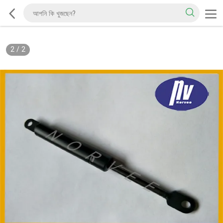
2
/
2